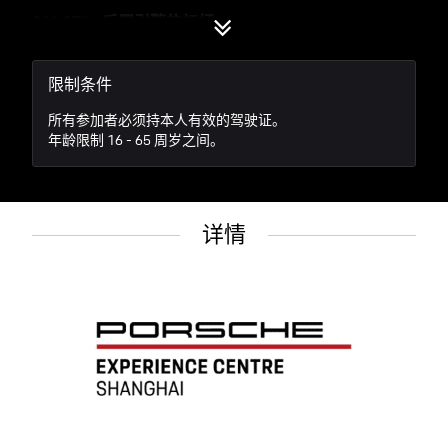
911 GT3 -
后置引擎的标杆
✓ 相同的 4.0L 引擎调校出不同性格
✓ 经典后置布局带来的独特驾驶动态
✓ 更强大的尾部下压力系统
限制条件
✓ 高速稳定性与精准操控的完美结合
所有参加者必须持本人有效的驾驶证。
年龄限制 16 - 65 周岁之间。
在专业场地上，您不仅能感受 718 GT4 RS 的灵动与
911 GT3 的稳健，更能系统性地提升驾驶技巧。从车辆
特性解析到赛道走线优化，从极限操控到圈速挑战，每
个环节都让您安全释放这两台猛兽的全部潜能。
详情
在体验中心场地道路上，您将体验到
60分钟 911 Carrera S 车型熟悉场地 (含车内讲解)
60 分钟 718 GT4 RS (含车内讲解)
60 分钟 911 GT3 (含车内讲解)
您
的私人驾驶指导
您将享受保时捷认证驾驶指导一对一的全程陪伴
保时捷认证驾驶指导将为您讲解车辆动态的奥秘
除了驾驶，您将体验到