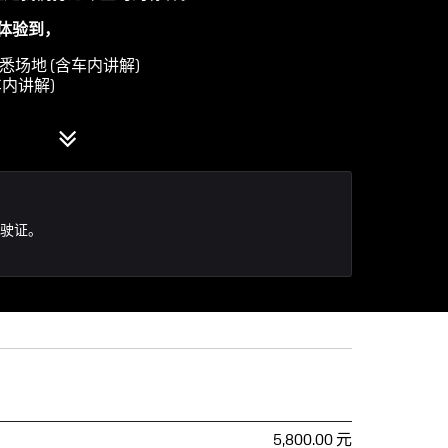
体验到，
4S 熟悉场地 (含车内讲解)
(含车内讲解)
驶指导一对一的全程陪伴
为您讲解车辆动态的奥秘
驶证。
5,800.00 元